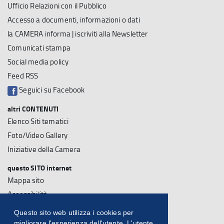
Ufficio Relazioni con il Pubblico
Accesso a documenti, informazioni o dati
la CAMERA informa | iscriviti alla Newsletter
Comunicati stampa
Social media policy
Feed RSS
Seguici su Facebook
altri CONTENUTI
Elenco Siti tematici
Foto/Video Gallery
Iniziative della Camera
questo SITO internet
Mappa sito
Accessibilità
Note Legali
Questo sito web utilizza i cookies per
Su questo sito
migliorare l'esperienza dell'utente. L'utente