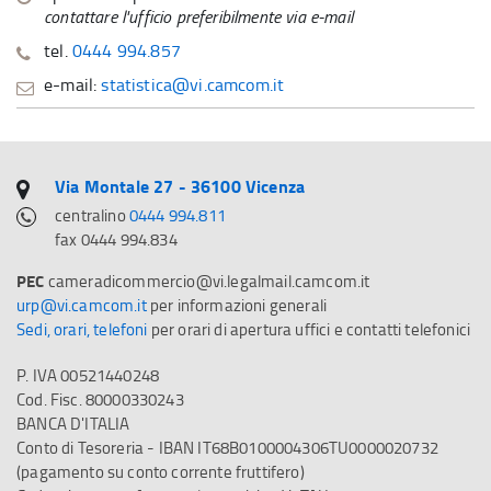
contattare l'ufficio preferibilmente via e-mail
tel.
0444 994.857
e-mail:
statistica@vi.camcom.it
Via Montale 27 - 36100 Vicenza
centralino
0444 994.811
fax 0444 994.834
PEC
cameradicommercio@vi.legalmail.camcom.it
urp@vi.camcom.it
per informazioni generali
Sedi, orari, telefoni
per orari di apertura uffici e contatti telefonici
P. IVA 00521440248
Cod. Fisc. 80000330243
BANCA D'ITALIA
Conto di Tesoreria - IBAN IT68B0100004306TU0000020732
(pagamento su conto corrente fruttifero)