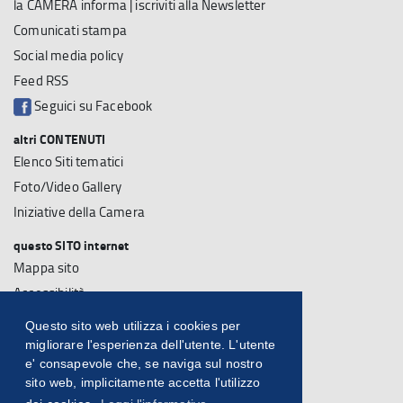
la CAMERA informa | iscriviti alla Newsletter
Comunicati stampa
Social media policy
Feed RSS
Seguici su Facebook
altri CONTENUTI
Elenco Siti tematici
Foto/Video Gallery
Iniziative della Camera
questo SITO internet
Mappa sito
Accessibilità
Note Legali
Questo sito web utilizza i cookies per
Su questo sito
migliorare l'esperienza dell'utente. L'utente
e' consapevole che, se naviga sul nostro
Statistiche sito
sito web, implicitamente accetta l'utilizzo