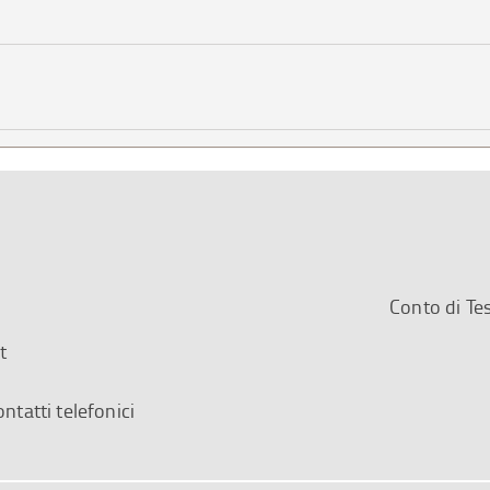
Conto di T
t
ontatti telefonici