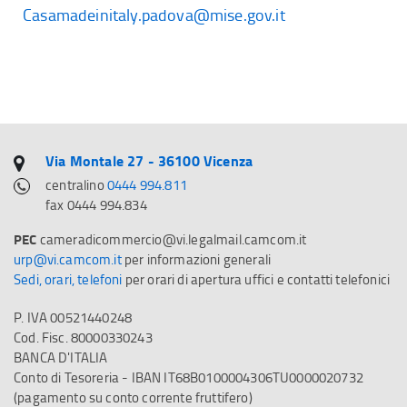
Casamadeinitaly.padova@mise.gov.it
Via Montale 27 - 36100 Vicenza
centralino
0444 994.811
fax 0444 994.834
PEC
cameradicommercio@vi.legalmail.camcom.it
urp@vi.camcom.it
per informazioni generali
Sedi, orari, telefoni
per orari di apertura uffici e contatti telefonici
P. IVA 00521440248
Cod. Fisc. 80000330243
BANCA D'ITALIA
Conto di Tesoreria - IBAN IT68B0100004306TU0000020732
(pagamento su conto corrente fruttifero)