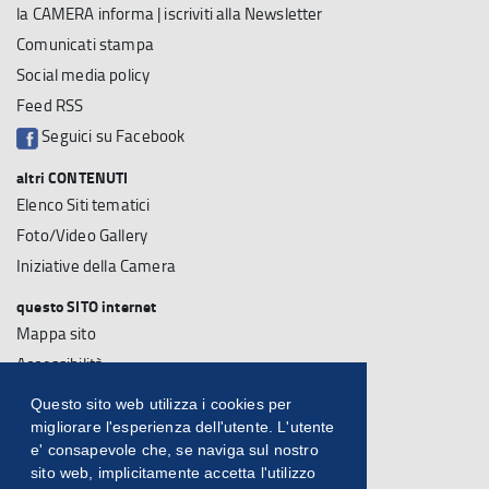
la CAMERA informa | iscriviti alla Newsletter
Comunicati stampa
Social media policy
Feed RSS
Seguici su Facebook
altri CONTENUTI
Elenco Siti tematici
Foto/Video Gallery
Iniziative della Camera
questo SITO internet
Mappa sito
Accessibilità
Note Legali
Questo sito web utilizza i cookies per
Su questo sito
migliorare l'esperienza dell'utente. L'utente
e' consapevole che, se naviga sul nostro
Statistiche sito
sito web, implicitamente accetta l'utilizzo