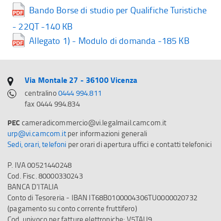
Bando Borse di studio per Qualifiche Turistiche
- 22QT -140 KB
Allegato 1) - Modulo di domanda -185 KB
Via Montale 27 - 36100 Vicenza
centralino
0444 994.811
fax 0444 994.834
PEC
cameradicommercio@vi.legalmail.camcom.it
urp@vi.camcom.it
per informazioni generali
Sedi, orari, telefoni
per orari di apertura uffici e contatti telefonici
P. IVA 00521440248
Cod. Fisc. 80000330243
BANCA D'ITALIA
Conto di Tesoreria - IBAN IT68B0100004306TU0000020732
(pagamento su conto corrente fruttifero)
Cod. univoco per fatture elettroniche: V5TAU9