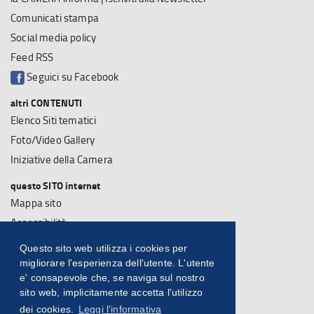
Comunicati stampa
Social media policy
Feed RSS
Seguici su Facebook
altri CONTENUTI
Elenco Siti tematici
Foto/Video Gallery
Iniziative della Camera
questo SITO internet
Mappa sito
Accessibilità
Note Legali
Questo sito web utilizza i cookies per
Su questo sito
migliorare l'esperienza dell'utente. L'utente
e' consapevole che, se naviga sul nostro
Statistiche sito
sito web, implicitamente accetta l'utilizzo
dei cookies.
Leggi l'informativa