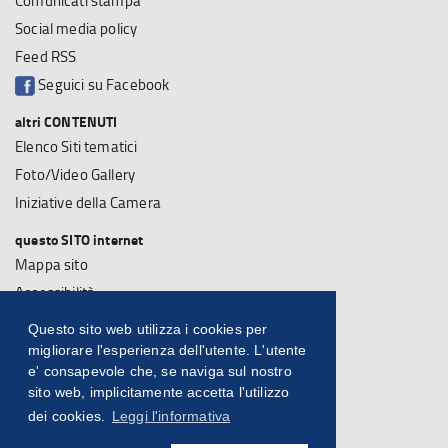
Comunicati stampa
Social media policy
Feed RSS
Seguici su Facebook
altri CONTENUTI
Elenco Siti tematici
Foto/Video Gallery
Iniziative della Camera
questo SITO internet
Mappa sito
Accessibilità
Note Legali
Questo sito web utilizza i cookies per
Su questo sito
migliorare l'esperienza dell'utente. L'utente
e' consapevole che, se naviga sul nostro
Statistiche sito
sito web, implicitamente accetta l'utilizzo
dei cookies.
Leggi l'informativa