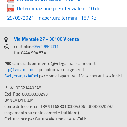
Determinazione presidenziale n. 10 del
29/09/2021 - riapertura termini -187 KB
Via Montale 27 - 36100 Vicenza
centralino
0444 994.811
fax 0444 994.834
PEC
cameradicommercio@vi.legalmail.camcom.it
urp@vi.camcom.it
per informazioni generali
Sedi, orari, telefoni
per orari di apertura uffici e contatti telefonici
P. IVA 00521440248
Cod. Fisc. 80000330243
BANCA D'ITALIA
Conto di Tesoreria - IBAN IT68B0100004306TU0000020732
(pagamento su conto corrente fruttifero)
Cod. univoco per fatture elettroniche: V5TAU9