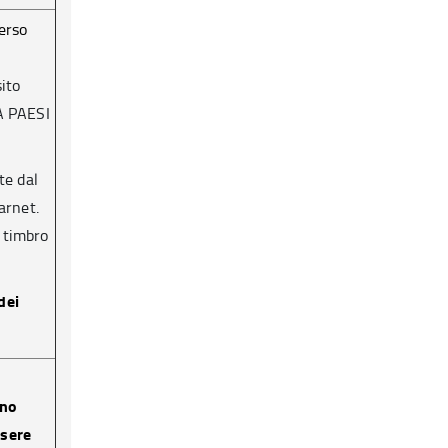
erso
sito
A PAESI
te dal
arnet.
 timbro
dei
ono
ssere