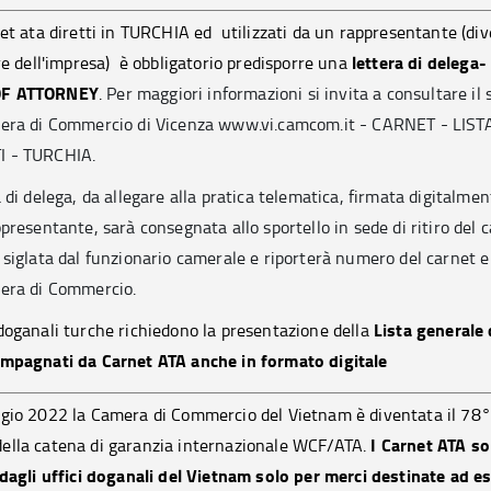
net ata diretti in TURCHIA ed utilizzati da un rappresentante (div
lettera di delega-
are dell'impresa) è obbligatorio predisporre una
F ATTORNEY
.
Per maggiori informazioni si invita a consultare il 
era di Commercio di Vicenza www.vi.camcom.it - CARNET - LIST
 - TURCHIA.
 di delega, da allegare alla pratica telematica, firmata digitalmen
presentante, sarà consegnata allo sportello in sede di ritiro del c
 siglata dal funzionario camerale e riporterà numero del carnet e
era di Commercio.
Lista generale 
doganali turche richiedono la presentazione della
mpagnati da Carnet ATA anche in formato digitale
gio 2022 la Camera di Commercio del Vietnam è diventata il 78°
I Carnet ATA s
lla catena di garanzia internazionale WCF/ATA.
 dagli uffici doganali del Vietnam solo per merci destinate ad e