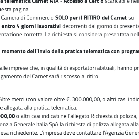
 telematica Carnet ATA - Accesso a Cert'ò
scaricabile nel
uesta pagina
SOLO per il RITIRO del Carnet
ella Camera di Commercio
su
o entro 4 giorni lavorativi
decorrenti dal giorno di present
tazione corretta. La richiesta si considera presentata nel
nel momento dell’invio della pratica telematica con prog
alle imprese che, in qualità di esportatori abituali, hanno 
pagamento del Carnet sarà riscosso al ritiro
ltre merci (con valore oltre €. 300.000,00, o altri casi indic
e allegata alla pratica telematica.
.000,00
o altri casi indicati nell'allegato Richiesta di polizza
,
zia Generale Italia SpA la richiesta di polizza allegata alla
resa richiedente. L'impresa deve contattare l'Agenzia Genera