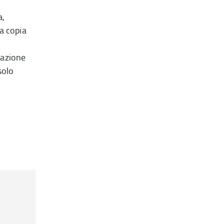
a,
la copia
cazione
solo