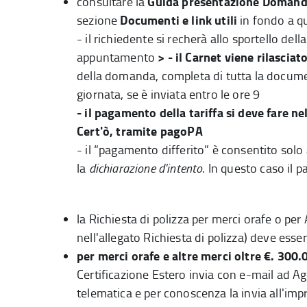
Guida presentazione Domanda
consultare la
Documenti e link utili
sezione
in fondo a q
- il richiedente si recherà allo sportello d
>
- il Carnet viene rilasciat
appuntamento
della domanda, completa di tutta la documen
giornata, se è inviata entro le ore 9
- il pagamento della tariffa si deve fare 
Cert'ò, tramite pagoPA
- il “pagamento differito” è consentito solo 
la
dichiarazione d'intento
. In questo caso il 
la
Richiesta di polizza
per merci orafe o per A
nell'allegato Richiesta di polizza) deve esser
per merci orafe e altre merci oltre €. 300
Certificazione Estero invia con e-mail ad Agen
telematica e per conoscenza la invia all'imp