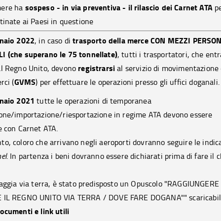
sospeso - in via preventiva - il rilascio dei Carnet ATA
mere ha
p
tinate ai Paesi in questione
nnaio 2022
trasporto della merce CON MEZZI PERSON
, i
n caso di
 (che superano le 75 tonnellate)
, tutti i trasportatori, che ent
registrarsi
al Regno Unito, devono
al servizio di movimentazione 
GVMS
rci (
) per effettuare le operazioni presso gli uffici doganali
nnaio 2021
tutte le operazioni di temporanea
one/importazione/riesportazione in regime ATA devono essere
e con Carnet ATA.
o, coloro che arrivano negli aeroporti dovranno seguire le indic
el
. In partenza i beni dovranno essere dichiarati prima di fare il 
iaggia via terra, è stato predisposto un Opuscolo "RAGGIUNGERE
 IL REGNO UNITO VIA TERRA / DOVE FARE DOGANA"" scaricabile
ocumenti e link utili