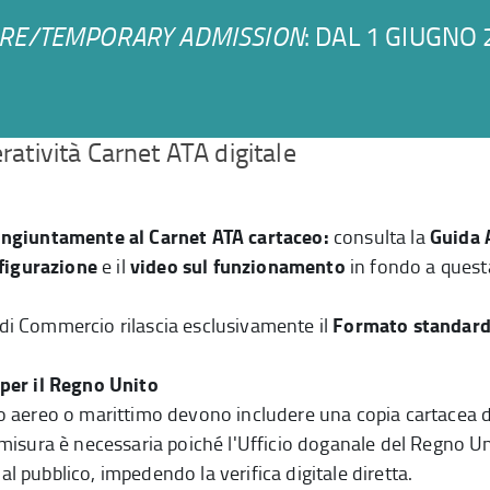
IRE/TEMPORARY ADMISSION
: DAL 1 GIUGNO
atività Carnet ATA digitale
ongiuntamente al Carnet ATA cartaceo:
Guida 
consulta la
nfigurazione
video sul funzionamento
e il
in fondo a quest
Formato standar
di Commercio rilascia esclusivamente il
per il Regno Unito
rto aereo o marittimo devono includere una copia cartacea 
isura è necessaria poiché l'Ufficio doganale del Regno U
al pubblico, impedendo la verifica digitale diretta.