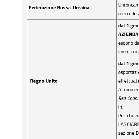
Unionca
Federazione Russa-Ucraina
merci des
dal 1 ge
AZIENDALI
escono d
veicoli me
dal 1 ge
esportazi
Regno Unito
effettuat
Al moment
Red Chann
in.
Per chi v
LASCIARE
D
sezione