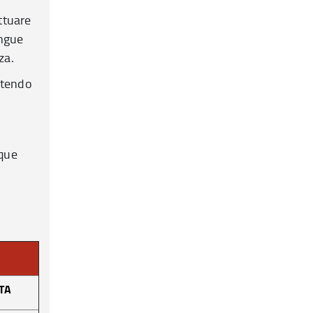
ttuare
ingue
za.
ntendo
nque
ATA