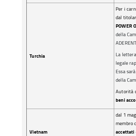
Per i car
dal titol
POWER O
della Cam
ADERENTI
La lettera
Turchia
legale rap
Essa sarà
della Cam
Autorità 
beni acco
dal 1 mag
membro de
Vietnam
accettati