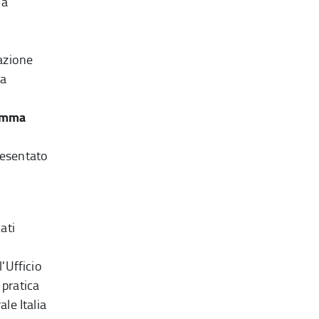
la
azione
la
ramma
presentato
ati
 l'Ufficio
 pratica
le Italia