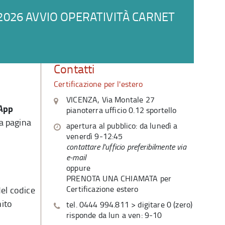
 2026 AVVIO OPERATIVITÀ CARNET
Contatti
Certificazione per l'estero
VICENZA, Via Montale 27
App
pianoterra ufficio 0.12 sportello
a pagina
apertura al pubblico: da lunedì a
venerdì 9-12:45
contattare l'ufficio preferibilmente via
d
e-mail
oppure
PRENOTA UNA CHIAMATA per
Certificazione estero
del codice
nito
tel. 0444 994.811 > digitare 0 (zero)
risponde da lun a ven: 9-10