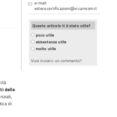
e-mail:
estero.certificazioni@vi.camcom.it
Questo articolo ti è stato utile?
poco utile
abbastanza utile
molto utile
Vuoi inviarci un commento?
tità
ti delle
nziali,
ica di