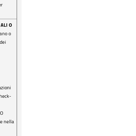
er
ALI O
rano o
dei
.
azioni
check-
 O
 nella