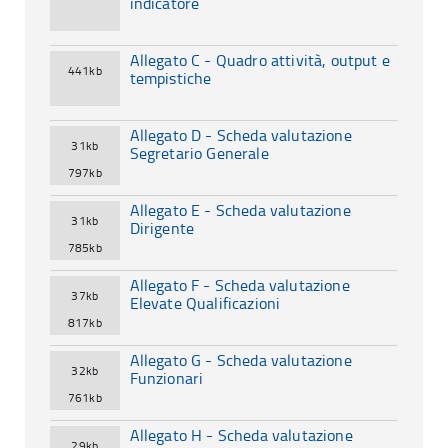
indicatore
Allegato C - Quadro attività, output e
441kb
tempistiche
Allegato D - Scheda valutazione
31kb
Segretario Generale
797kb
Allegato E - Scheda valutazione
31kb
Dirigente
785kb
Allegato F - Scheda valutazione
37kb
Elevate Qualificazioni
817kb
Allegato G - Scheda valutazione
32kb
Funzionari
761kb
Allegato H - Scheda valutazione
29kb