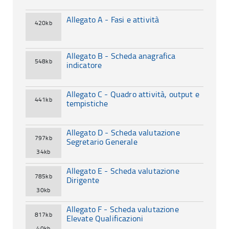
Allegato A - Fasi e attività
420kb
Allegato B - Scheda anagrafica
548kb
indicatore
Allegato C - Quadro attività, output e
441kb
tempistiche
Allegato D - Scheda valutazione
797kb
Segretario Generale
34kb
Allegato E - Scheda valutazione
785kb
Dirigente
30kb
Allegato F - Scheda valutazione
817kb
Elevate Qualificazioni
40kb